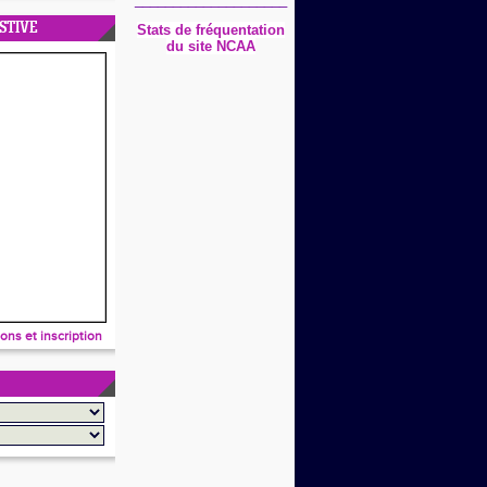
STIVE
Stats
de fréquentation
du site NCAA
ions et inscription