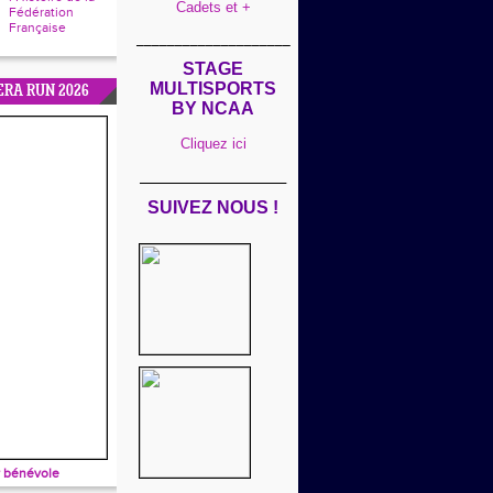
Cadets et +
Fédération
Française
____________________
STAGE
MULTISPORTS
ERA RUN 2026
BY NCAA
Cliquez ici
___________________
SUIVEZ NOUS !
 bénévole
____________________