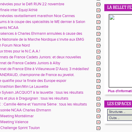
énévoles pour le Défi RUN 22 novembre
LA BELLET FE
finale inter Equip'Athlé
névoles ravitaillement marathon Nice Cannes
ums à la coupe des spécialités le WE dernier à Salon
ments NCAA
 séances à Charles Ehrmann annulées à cause des
n Master Game"
e Nationale de la Marche Nordique s’invite aux EMG
n Forum Nice Nord
x titres pour le N.C.A.A.!
ats de France Cadets Juniors: et deux nouvelles
!
at de France Cadets Juniors à Alby
at de France Elite à Villeuneuve D'Ascq: 3 médailles!
 ANDRAUD, championne de France au javelot.
 qualifie pour la finale des Europe espoir
 triathlon Ben/Min La Lauvette
Plus d'informat
 Sylvain JACQUOT à la lauvette : tous les résultats
ts et plus à Draguignan : tous les résultats
 : Camille 4ème et Yasmina 5ème : tous les résultats
LES ESPACES
s soirée NCAA Charles Ehrmann
 Meeting Montélimar
 Meeting Valence
 Challenge Sprint Toulon