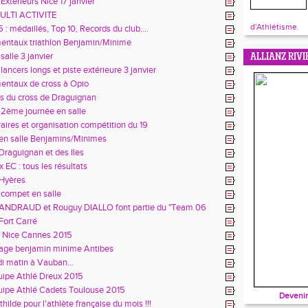
Extérieurs Nice 17 janvier
ULTI ACTIVITE
d'Athlétisme.
 : médaillés, Top 10, Records du club....
entaux triathlon Benjamin/Minime
salle 3 janvier
ALLIANZ RIVI
lancers longs et piste extérieure 3 janvier
entaux de cross à Opio
s du cross de Draguignan
 2ème journée en salle
aires et organisation compétition du 19
 en salle Benjamins/Minimes
Draguignan et des Iles
 EC : tous les résultats
 Hyères
 compet en salle
 ANDRAUD et Rouguy DIALLO font partie du "Team 06
pour Rio"
Fort Carré
 Nice Cannes 2015
tage benjamin minime Antibes
 matin à Vauban...
uipe Athlé Dreux 2015
uipe Athlé Cadets Toulouse 2015
Devenir
ilde pour l'athlète française du mois !!!