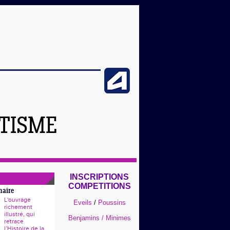
ÉTISME
INSCRIPTIONS
COMPETITIONS
naire
L'ouvrage
Eveils
/
Poussins
richement
illustré, qui
Benjamins / Minimes
retrace
l’Histoire de la