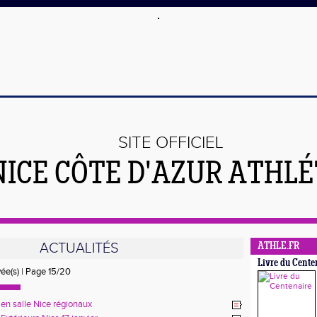
SITE OFFICIEL
NICE CÔTE D'AZUR ATHL
ACTUALITÉS
ATHLE.FR
Livre du Cente
vée(s) | Page 15/20
 en salle Nice régionaux