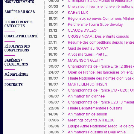
>
06/03
Championnats du Monde et Nationaux
NOS EVÈNEMENTS
>
01/03
Une saison hivernale riche en émotions 
>
ADHÉRER AU NCAA
20/01
KAREN LUX
>
19/01
Régionaux Epreuves Combinées Minim
LES DIFFÉRENTES
>
18/01
Perche Elite Tour à Superdevoluy
CATÉGORIES
>
13/12
CLAUDE D'ALEO
>
13/12
CROSS NCAA : Des enfants conquis
COACH ATHLÉ SANTÉ
>
21/11
Résumé des compétitions depuis l'entré
RÉSULTATS DES
2023/2024
>
31/10
Quoi de neuf au NCAA?
COMPÉTITIONS
>
16/10
A vos marques ! Prêt ! ...
>
11/09
MAKENSON GLETTY
BARÊMES /
CLASSEMENTS
>
30/07
Championnats de France Elite : 2 titres 
>
24/07
Open de France : les lanceuses brillent,
MÉDIATHÈQUE
>
19/07
Finale Nationale des Pointes d'or : S
de France !!!
>
18/07
MARTE LIEN JOHNSEN
PORTRAITS
>
17/07
Championnats de France U18 - U20 : Un 
promesses
>
06/07
Animation fin d'année
>
05/07
Championnats de France U23 : 3 médaill
>
22/06
Finale Départementale Poussins
>
14/06
Animation fin de saison
>
07/06
Meetings payants ATHLE06
>
05/06
Equipe Athle Nationale: Médaille de br
>
30/05
Animations Poussins et Eveil Athlé