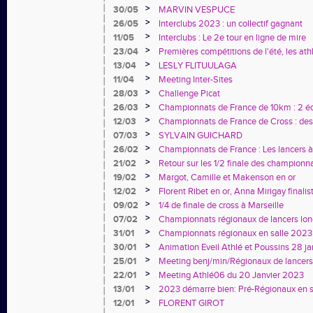
>
30/05
MARVIN VESPUCE
>
26/05
Interclubs 2023 : un collectif gagnant
>
11/05
Interclubs : Le 2e tour en ligne de mire
>
23/04
Premières compétitions de l'été, les athl
nez sur la piste de 400m!
>
13/04
LESLY FLITUULAGA
>
11/04
Meeting Inter-Sites
>
28/03
Challenge Picat
>
26/03
Championnats de France de 10km : 2 équ
>
12/03
Championnats de France de Cross : des
>
07/03
SYLVAIN GUICHARD
>
26/02
Championnats de France : Les lancers à 
apprennent
>
21/02
Retour sur les 1/2 finale des championn
country à Fréjus
>
19/02
Margot, Camille et Makenson en or
>
12/02
Florent Ribet en or, Anna Mirigay finalis
>
09/02
1/4 de finale de cross à Marseille
>
07/02
Championnats régionaux de lancers lo
>
31/01
Championnats régionaux en salle 2023
>
30/01
Animation Eveil Athlé et Poussins 28 ja
>
25/01
Meeting benj/min/Régionaux de lancer
>
22/01
Meeting Athlé06 du 20 Janvier 2023
>
13/01
2023 démarre bien: Pré-Régionaux en s
>
12/01
FLORENT GIROT