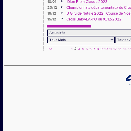
>
10/01
10km Prom Classic 2023
>
20/12
Championnats départementaux de Cros
>
16/12
U Giru de Natale 2022 | Course de Noë
>
15/12
Cross Baby-EA-PO du 10/12/2022
<<
1
2
3
4
5
6
7
8
9
10
11
12
13
14
1