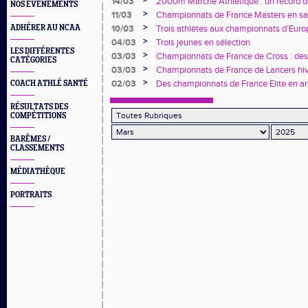
>
14/03
2000m Marche Athlétique : un record de
NOS EVÈNEMENTS
Vauban
>
11/03
Championnats de France Masters en sall
NCAA
>
ADHÉRER AU NCAA
10/03
Trois athlètes aux championnats d’Euro
>
04/03
Trois jeunes en sélection
LES DIFFÉRENTES
>
03/03
Championnats de France de Cross : de
CATÉGORIES
encourageantes
>
03/03
Championnats de France de Lancers hive
titres !
>
02/03
Des championnats de France Elite en a
COACH ATHLÉ SANTÉ
RÉSULTATS DES
COMPÉTITIONS
BARÊMES /
CLASSEMENTS
MÉDIATHÈQUE
PORTRAITS