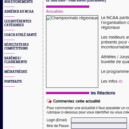
22 Juin 2026 - Yoan RAGO (Entraîneur)
NOS EVÈNEMENTS
Actualités
ADHÉRER AU NCAA
Le NCAA partic
LES DIFFÉRENTES
l’organisation
CATÉGORIES
régionaux
COACH ATHLÉ SANTÉ
Les meilleurs a
présents pour
RÉSULTATS DES
incontournable
COMPÉTITIONS
Athlètes / Jury
BARÊMES /
buvette de qua
CLASSEMENTS
Le programme 
MÉDIATHÈQUE
Les infos
ici
PORTRAITS
les Réactions
Commentez cette actualité
Pour commenter une actualité il faut posséder un com
rubrique ci-dessous pour vous identifier ou vous cr
Login (Email)
:
Mot de Passe
: