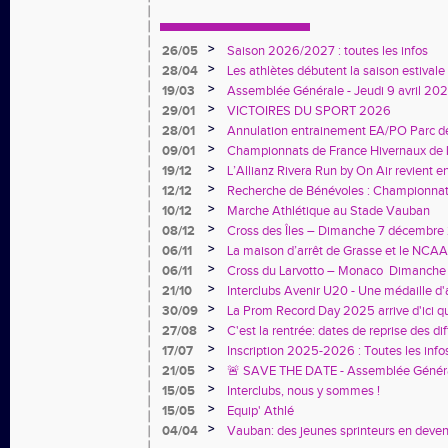
>
26/05
Saison 2026/2027 : toutes les infos
>
28/04
Les athlètes débutent la saison estivale 
>
19/03
Assemblée Générale - Jeudi 9 avril 20
>
29/01
VICTOIRES DU SPORT 2026
>
28/01
Annulation entrainement EA/PO Parc d
>
09/01
Championnats de France Hivernaux de 
besoin de vous
>
19/12
L’Allianz Rivera Run by On Air revient 
>
12/12
Recherche de Bénévoles : Championnat
Hivernaux à Nice
>
10/12
Marche Athlétique au Stade Vauban
>
08/12
Cross des Îles – Dimanche 7 décembr
>
06/11
La maison d’arrêt de Grasse et le NCAA
de l’Olympisme »
>
06/11
Cross du Larvotto – Monaco Dimanche
la pluie, nos athlètes ont brillé !
>
21/10
Interclubs Avenir U20 - Une médaille d'a
prochain ?
>
30/09
La Prom Record Day 2025 arrive d'ici qu
>
27/08
C'est la rentrée: dates de reprise des di
>
17/07
Inscription 2025-2026 : Toutes les infos
inscription dans cette actu !
>
21/05
🚨 SAVE THE DATE - Assemblée Généra
>
15/05
Interclubs, nous y sommes !
>
15/05
Equip' Athlé
>
04/04
Vauban: des jeunes sprinteurs en deven