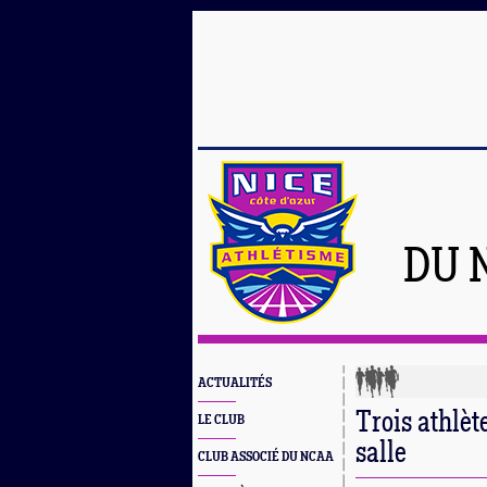
DU 
ACTUALITÉS
Trois athlè
LE CLUB
salle
CLUB ASSOCIÉ DU NCAA