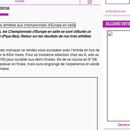
Tweet
UKERCHA
d'Athlétisme.
ALLIANZ RIVI
s, les Championnats d’Europe en salle se sont clôturés ce
Pays-Bas). Retour sur les résultats de nos trois athlètes
it pas manquer ce rendez-vous européen avec l’entrée en lice de
r le 60m haies. Pour sa troisième sélection chez les A, elle va
’’05) pour accéder aux demi-finales. 8e de sa course en 8’’08,
 passer en finale, mais aura engrangé de l’expérience et validé
indoor.
Devenir