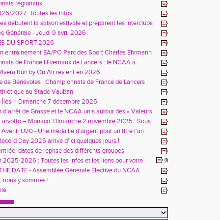
nats régionaux
26/2027 : toutes les infos
es débutent la saison estivale et préparent les interclubs
 Générale - Jeudi 9 avril 2026
ES DU SPORT 2026
on entrainement EA/PO Parc des Sport Charles Ehrmann
ats de France Hivernaux de Lancers : le NCAA a
 vous
 Rivera Run by On Air revient en 2026
e de Bénévoles : Championnats de France de Lancers
 à Nice
thlétique au Stade Vauban
s Îles – Dimanche 7 décembre 2025
 d’arrêt de Grasse et le NCAA unis autour des « Valeurs
pisme »
 Larvotto – Monaco Dimanche 2 novembre 2025 : Sous
os athlètes ont brillé !
s Avenir U20 - Une médaille d'argent pour un titre l'an
?
ecord Day 2025 arrive d'ici quelques jours !
entrée: dates de reprise des différents groupes
n 2025-2026 : Toutes les infos et les liens pour votre
(1)
n dans cette actu !
THE DATE - Assemblée Générale Élective du NCAA
s, nous y sommes !
hlé