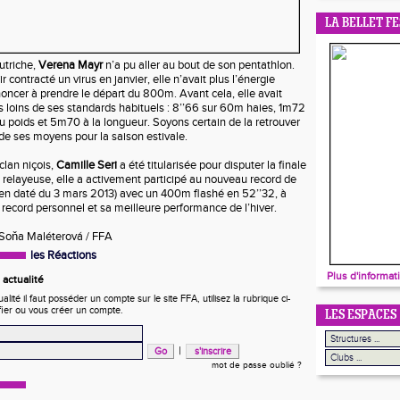
LA BELLET FE
utriche,
Verena Mayr
n’a pu aller au bout de son pentathlon.
ir contracté un virus en janvier, elle n’avait plus l’énergie
noncer à prendre le départ du 800m. Avant cela, elle avait
ns loins de ses standards habituels : 8’’66 sur 60m haies, 1m72
u poids et 5m70 à la longueur. Soyons certain de la retrouver
de ses moyens pour la saison estivale.
lan niçois,
Camille Seri
a été titularisée pour disputer la finale
elayeuse, elle a activement participé au nouveau record de
cien daté du 3 mars 2013) avec un 400m flashé en 52’’32, à
record personnel et sa meilleure performance de l’hiver.
 Soňa Maléterová / FFA
les Réactions
Plus d'informat
actualité
ité il faut posséder un compte sur le site FFA, utilisez la rubrique ci-
fier ou vous créer un compte.
LES ESPACES
|
mot de passe oublié ?