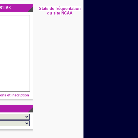
STIVE
Stats
de fréquentation
du site NCAA
ions et inscription