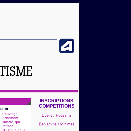
ÉTISME
INSCRIPTIONS
COMPETITIONS
naire
L'ouvrage
Eveils
/
Poussins
richement
illustré, qui
Benjamins / Minimes
retrace
l’Histoire de la