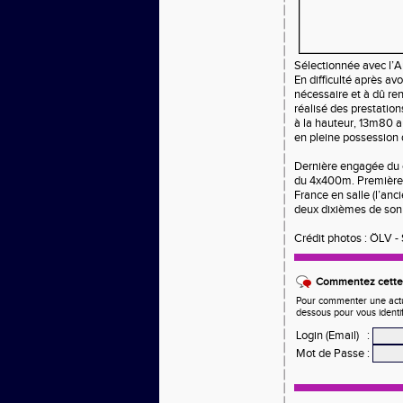
Sélectionnée avec l’A
En difficulté après avo
nécessaire et à dû re
réalisé des prestatio
à la hauteur, 13m80 a
en pleine possession 
Dernière engagée du c
du 4x400m. Première r
France en salle (l’an
deux dixièmes de son 
Crédit photos : ÖLV -
Commentez cette 
Pour commenter une actual
dessous pour vous identi
Login (Email)
:
Mot de Passe
: