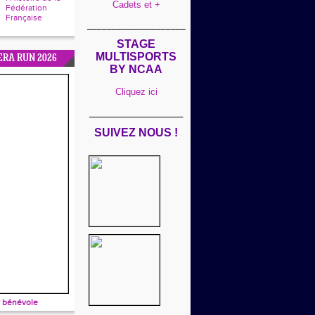
Cadets et +
Fédération
Française
____________________
STAGE
MULTISPORTS
ERA RUN 2026
BY NCAA
Cliquez ici
___________________
SUIVEZ NOUS !
 bénévole
____________________