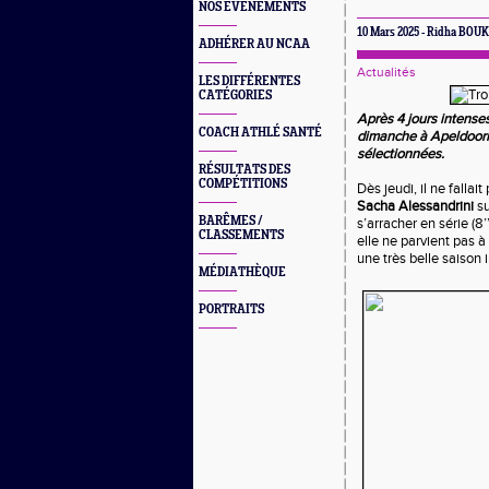
NOS EVÈNEMENTS
10 Mars 2025 - Ridha BO
ADHÉRER AU NCAA
Actualités
LES DIFFÉRENTES
CATÉGORIES
Après 4 jours intense
COACH ATHLÉ SANTÉ
dimanche à Apeldoorn (
sélectionnées.
RÉSULTATS DES
COMPÉTITIONS
Dès jeudi, il ne falla
Sacha Alessandrini
su
BARÊMES /
s’arracher en série (8
CLASSEMENTS
elle ne parvient pas à
une très belle saison 
MÉDIATHÈQUE
PORTRAITS