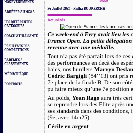
Tweet
NOS EVÈNEMENTS
24 Juillet 2023 - Ridha BOUKERCHA
ADHÉRER AU NCAA
Actualités
LES DIFFÉRENTES
CATÉGORIES
Ce week-end à Evry avait lieu les
COACH ATHLÉ SANTÉ
France Open. La petite délégatio
RÉSULTATS DES
revenue avec une médaille.
COMPÉTITIONS
Tout n’a pas été parfait lors de ce
BARÊMES /
des performances en deçà des espé
CLASSEMENTS
haies, nos hurdlers
Marvyn Deslan
MÉDIATHÈQUE
Cédric Bargigli
(54’’13) ont pris r
7e place de la finale B. De son côté
PORTRAITS
pu faire mieux qu’une 7e position e
Au poids,
Yoan Rago
aura très cer
se reprendre lors des Elite après u
ses standards dans des conditions, il
(9e, avec 14m25).
Cécile en argent