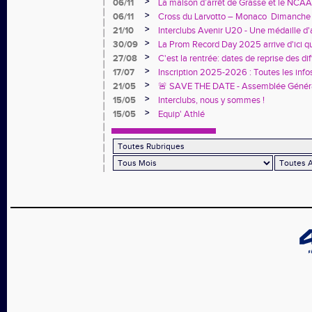
>
06/11
La maison d’arrêt de Grasse et le NCAA
de l’Olympisme »
>
06/11
Cross du Larvotto – Monaco Dimanche
la pluie, nos athlètes ont brillé !
>
21/10
Interclubs Avenir U20 - Une médaille d'a
prochain ?
>
30/09
La Prom Record Day 2025 arrive d'ici qu
>
27/08
C'est la rentrée: dates de reprise des di
>
17/07
Inscription 2025-2026 : Toutes les infos
inscription dans cette actu !
>
21/05
🚨 SAVE THE DATE - Assemblée Généra
>
15/05
Interclubs, nous y sommes !
>
15/05
Equip' Athlé