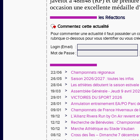
javelot à 48m48 (RP) et de prendr
occasion une excellente médaille d
les Réactions
Commentez cette actualité
Pour commenter une actualité il faut posséder un com
rubrique ci-dessous pour vous identifier ou vous cr
Login (Email)
:
Mot de Passe
:
>
22/06
Championnats régionaux
>
26/05
Saison 2026/2027 : toutes les infos
>
28/04
Les athlètes débutent la saison estivale 
>
19/03
Assemblée Générale - Jeudi 9 avril 20
>
29/01
VICTOIRES DU SPORT 2026
>
28/01
Annulation entrainement EA/PO Parc d
>
09/01
Championnats de France Hivernaux de 
besoin de vous
>
19/12
L’Allianz Rivera Run by On Air revient 
>
12/12
Recherche de Bénévoles : Championnat
Hivernaux à Nice
>
10/12
Marche Athlétique au Stade Vauban
>
08/12
Cross des Îles – Dimanche 7 décembr