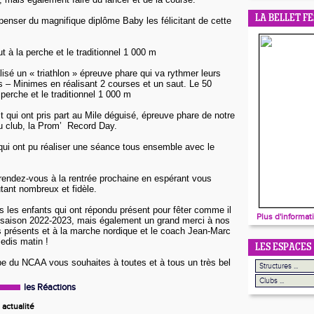
LA BELLET FE
penser du magnifique diplôme Baby les félicitant de cette
t à la perche et le traditionnel 1 000 m
isé un « triathlon » épreuve phare qui va rythmer leurs
s –
Minimes en réalisant 2 courses et un saut.
Le
50
 perche et le traditionnel
1 000 m
t
qui ont pris part au Mile déguisé, épreuve phare de notre
 club, la
Prom’
Record Day.
ui ont pu réaliser une séance tous ensemble avec le
endez-vous à la rentrée prochaine en espérant vous
tant nombreux et fidèle.
 les enfants qui ont répondu présent pour fêter comme il
Plus d'informat
 saison
2022-2023, mais
également un grand merci à nos
 présents et à la marche nordique et le coach Jean-Marc
edis matin !
LES ESPACES
pe du NCAA vous souhaites à toutes et à tous un très bel
les Réactions
actualité