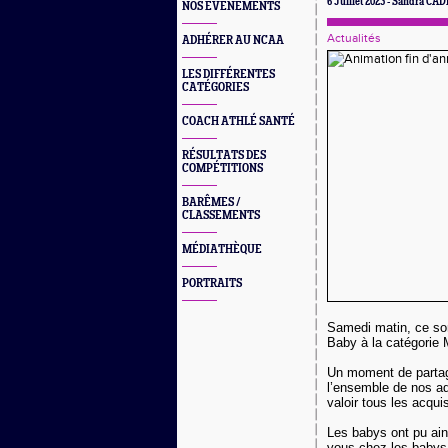
6 Juillet 2023 - Sandra CA
NOS EVÈNEMENTS
Actualités
ADHÉRER AU NCAA
LES DIFFÉRENTES
CATÉGORIES
COACH ATHLÉ SANTÉ
RÉSULTATS DES
COMPÉTITIONS
BARÊMES /
CLASSEMENTS
MÉDIATHÈQUE
PORTRAITS
Samedi matin, ce son
Baby à la catégorie 
Un moment de partage
l’ensemble de nos adh
valoir tous les acqui
Les babys ont pu ains
vous chez les babys,