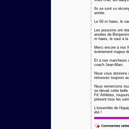
Ils se sont vu récom
année.
Le 50 m haies, le sau
Les poussins ont réal
années de Benjamin
m
haies, le saut à la
Merci encore à
nos fi
événement majeur du
Et à nos marcheurs q
coach Jean-Marc.
Nous vous donnons r
retrouvez toujours au
Nous remercions tous
se devait cette belle
Fit’ Athlètes
,
toujours
présent tous les sam
L'ensemble de l'équi
été !
Commentez cette 