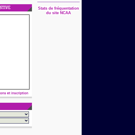
STIVE
Stats
de fréquentation
du site NCAA
ions et inscription