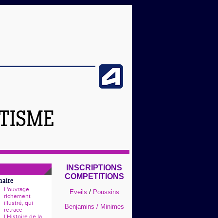
ÉTISME
INSCRIPTIONS
COMPETITIONS
naire
L'ouvrage
Eveils
/
Poussins
richement
illustré, qui
Benjamins / Minimes
retrace
l’Histoire de la