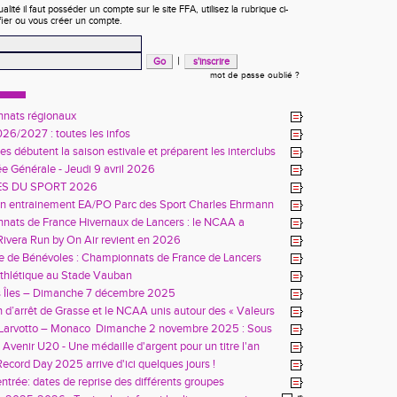
ité il faut posséder un compte sur le site FFA, utilisez la rubrique ci-
fier ou vous créer un compte.
|
mot de passe oublié ?
nats régionaux
26/2027 : toutes les infos
es débutent la saison estivale et préparent les interclubs
 Générale - Jeudi 9 avril 2026
ES DU SPORT 2026
on entrainement EA/PO Parc des Sport Charles Ehrmann
ats de France Hivernaux de Lancers : le NCAA a
 vous
 Rivera Run by On Air revient en 2026
e de Bénévoles : Championnats de France de Lancers
 à Nice
thlétique au Stade Vauban
s Îles – Dimanche 7 décembre 2025
 d’arrêt de Grasse et le NCAA unis autour des « Valeurs
pisme »
 Larvotto – Monaco Dimanche 2 novembre 2025 : Sous
os athlètes ont brillé !
s Avenir U20 - Une médaille d'argent pour un titre l'an
?
ecord Day 2025 arrive d'ici quelques jours !
entrée: dates de reprise des différents groupes