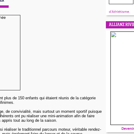
DIER
d'Athlétisme.
ALLIANZ RIVI
t plus de 150 enfants qui étaient réunis de la catégorie
Minimes.
, de convivialité, mais surtout un moment sportif puisque
érents ont pu réaliser une mini-animation afin de faire
s appris tout au long de la saison.
Devenir
i réaliser le traditionnel parcours moteur, véritable rendez-
 mais également faire du lancer et de la course.