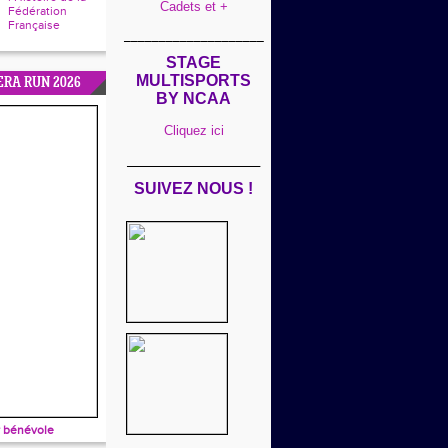
Cadets et +
Fédération
Française
____________________
STAGE
MULTISPORTS
ERA RUN 2026
BY NCAA
Cliquez ici
___________________
SUIVEZ NOUS !
 bénévole
____________________