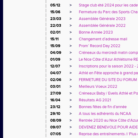
05/12
>
Stage club été 2024 pour les cadet
15/06
>
Fermeture du Parc des Sports Char
23/03
>
Assemblée Générale 2023
22/03
>
Assemblée Générale 2022
02/01
>
Bonne Année 2023
15/11
>
Changement d’adresse mail
15/09
>
Prom’ Record Day 2022
04/09
>
Créneaux du mercredi matin comp
01/09
>
Le Nice Côte d'Azur Athlétisme 
12/07
>
Inscriptions pour la saison 2022 -
04/07
>
Athlé en Fête approche à grand pas
02/06
>
FERMETURE DU SITE DU FORUM
03/01
>
Meilleurs Voeux 2022
27/09
>
Créneaux Baby / Eveils Athlé et P
16/04
>
Résultats AG 2021
23/12
>
Bonnes fêtes de fin d'année
29/10
>
A tous les adhérents du NCAA
08/09
>
Rentrée 2020 au Nice Côte d'Azur
09/07
>
DEVENEZ BENEVOLE POUR AIDE
07/05
>
Reprise des entraînements // Plus d