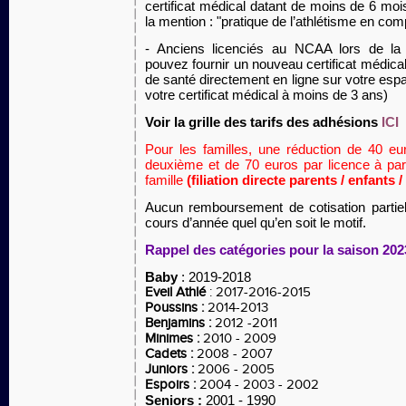
certificat médical datant de moins de 6 moi
la mention : "pratique de l’athlétisme en com
- Anciens licenciés au NCAA lors de la
pouvez fournir un nouveau certificat médical
de santé directement en ligne sur votre es
votre certificat médical à moins de 3 ans)
Voir la grille des tarifs des adhésions
ICI
Pour les familles, une réduction de 40 eu
deuxième et de 70 euros par licence à pa
famille
(filiation directe parents / enfants /
Aucun remboursement de cotisation partiel 
cours d’année quel qu’en soit le motif.
Rappel des catégories pour la saison 202
Baby
: 2019-2018
Eveil Athlé
: 2017-2016-2015
Poussins
:
2014-2013
Benjamins
:
2012 -2011
Minimes
:
2010 - 2009
Cadets
:
2008 - 2007
Juniors
:
2006 - 2005
Espoirs
:
2004 - 2003 - 2002
Seniors
:
2001 - 1990