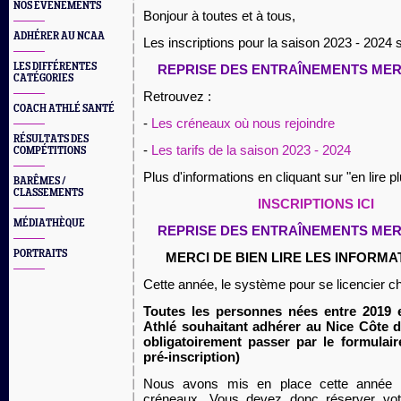
NOS EVÈNEMENTS
Bonjour à toutes et à
tous,
ADHÉRER AU NCAA
Les inscriptions pour la saison 2023 - 2024
LES DIFFÉRENTES
REPRISE DES ENTRAÎNEMENTS ME
CATÉGORIES
Retrouvez :
COACH ATHLÉ SANTÉ
-
Les créneaux où nous rejoindre
RÉSULTATS DES
-
Les tarifs de la saison 2023 - 2024
COMPÉTITIONS
Plus d'informations en cliquant sur "en lire p
BARÊMES /
CLASSEMENTS
INSCRIPTIONS ICI
MÉDIATHÈQUE
REPRISE DES ENTRAÎNEMENTS ME
PORTRAITS
MERCI DE BIEN LIRE LES INFORMA
Cette année, le système pour se licencier c
Toutes les personnes
nées
entre 2019 e
Athlé souhaitant adhérer au Nice Côte d
obligatoirement passer par le formulaire
pré-inscription)
Nous avons mis en place cette année d
créneaux. Vous devez donc réserver votre