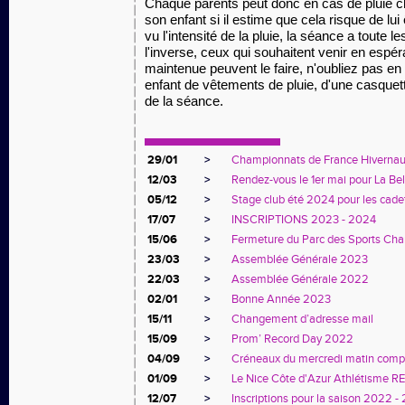
Chaque parents peut donc en cas de pluie c
son enfant si il estime que cela risque de lu
vu l'intensité de la pluie, la séance a toute l
l'inverse, ceux qui souhaitent venir en espér
maintenue peuvent le faire, n'oubliez pas en
enfant de vêtements de pluie, d'une casquett
de la séance.
29/01
>
Championnats de France Hivernaux 
12/03
>
Rendez-vous le 1er mai pour La Bel
05/12
>
Stage club été 2024 pour les cadet
17/07
>
INSCRIPTIONS 2023 - 2024
15/06
>
Fermeture du Parc des Sports Char
23/03
>
Assemblée Générale 2023
22/03
>
Assemblée Générale 2022
02/01
>
Bonne Année 2023
15/11
>
Changement d’adresse mail
15/09
>
Prom’ Record Day 2022
04/09
>
Créneaux du mercredi matin comp
01/09
>
Le Nice Côte d'Azur Athlétisme 
12/07
>
Inscriptions pour la saison 2022 -