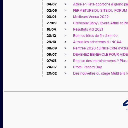
04/07
>
Athlé en Fête approche à grand pas
02/06
>
FERMETURE DU SITE DU FORUM
03/01
>
Meilleurs Voeux 2022
27/09
>
Créneaux Baby / Eveils Athlé et P
16/04
>
Résultats AG 2021
23/12
>
Bonnes fêtes de fin d'année
29/10
>
A tous les adhérents du NCAA
08/09
>
Rentrée 2020 au Nice Côte d'Azur
09/07
>
DEVENEZ BENEVOLE POUR AIDE
07/05
>
Reprise des entraînements // Plus d
24/07
>
Prom' Record Day
20/02
>
Des nouvelles du stage Multi à la