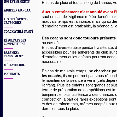
NOS EVÈNEMENTS
En cas de pluie et tout au long de l'année, vo
ADHÉRER AU NCAA
Aucun entraînement n'est annulé avant l
sauf en cas de "vigilance météo" lancée par l
LES DIFFÉRENTES
mauvais temps est annoncé, mais qu'au der
CATÉGORIES
d'entraînement est praticable, la séance a li
COACH ATHLÉ SANTÉ
Des coachs sont donc toujours présents
RÉSULTATS DES
au cas où.
COMPÉTITIONS
En cas d'averse subite pendant la séance, d
accessibles pour les adhérents du club sur t
BARÊMES /
CLASSEMENTS
d'entraînement et les enfants pourront donc ê
nécessaire.
MÉDIATHÈQUE
En cas de mauvais temps,
ne
cherchez pas
PORTRAITS
les coachs
, ils ne pourront pas vous répon
le maintien de la séance à venir (cela dépen
l'enfant). Plus les enfants sont grands et pl
terme de préparation de compétitions est imp
benjamin, et plus la séance a des chances 
compétition, à part de rares exceptions sont
et des entraînements, mêmes adaptés aux c
dérouler sous la pluie.