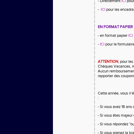
- Directement
ICI
pour 
-
ICI
pour les encadrant
EN FORMAT PAPIER
- en format papier
ICI
-
ICI
pour le formulair
ATTENTION
, p
our le
Chèques Vacances, me
Aucun remboursement n
rapporter des coupons
Cette année, vous n'êt
:
- Si vous avez 18 ans
- Si vous êtes majeur 
- Si vous répondez "o
- Si vous prenez la l