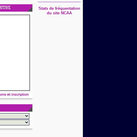
STIVE
Stats
de fréquentation
du site NCAA
ions et inscription