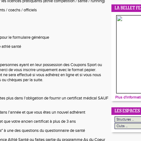
les licences pratiquants (athlé compétition / santé / running)
LA BELLET FE
s / coachs / officiels
pour le formulaire générique
e athlé santé
s personnes ayant en leur possession des Coupons Sport ou
rci de vous inscrire uniquement avec le format papier.
e sera effectué si vous adhérez en ligne et si vous nous
 ou chèques par la suite.
Plus d'informat
es plus dans l'obligation de fournir un certificat médical SAUF
LES ESPACES
 dans l'année et que vous êtes un nouvel adhérent
et que votre ancien certificat à plus de 3 ans
ui" à une des questions du questionnaire de santé
icence Athlé Santé ou faites partie du programme As du Coeur