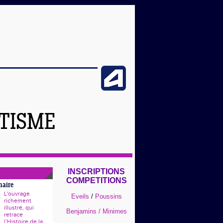
ÉTISME
INSCRIPTIONS
COMPETITIONS
naire
L'ouvrage
Eveils
/
Poussins
richement
illustré, qui
Benjamins / Minimes
retrace
l’Histoire de la