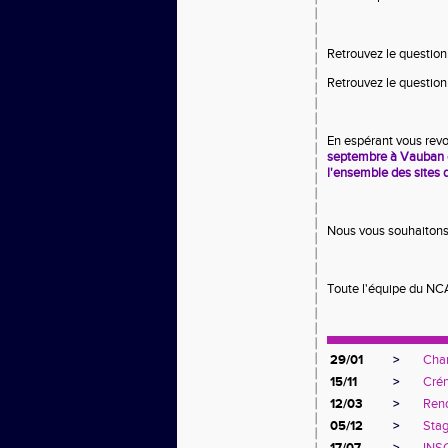
Retrouvez le questio
Retrouvez le questi
En espérant vous revo
septembre à Vauban e
l'ensemble des sites 
Nous vous souhaitons 
Toute l'équipe du N
29/01
>
Cham
15/11
>
Crén
12/03
>
Rend
05/12
>
Stag