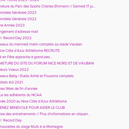
CRIPTIONS 2023 - 2024
eture du Parc des Sports Charles Ehrmann // Samedi 17 ju...
emblée Générale 2023
emblée Générale 2022
ne Année 2023
ngement d’adresse mail
m’ Record Day 2022
eaux du mercredi matin complets au stade Vauban
ice Côte d'Azur Athlétisme RECRUTE
é en Fête approche à grand pas...
METURE DU SITE DU FORUM NICE NORD ET DE VAUBAN
leurs Voeux 2022
eaux Baby / Eveils Athlé et Poussins complets
ltats AG 2021
es fêtes de fin d'année
us les adhérents du NCAA
rée 2020 au Nice Côte d'Azur Athlétisme
ENEZ BENEVOLE POUR AIDER LE CLUB
ise des entraînements // Plus d'informations en cliquan...
' Record Day
nouvelles du stage Multi à la Montagne