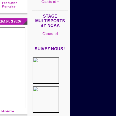
Cadets et +
Fédération
Française
____________________
STAGE
MULTISPORTS
ERA RUN 2026
BY NCAA
Cliquez ici
___________________
SUIVEZ NOUS !
 bénévole
____________________