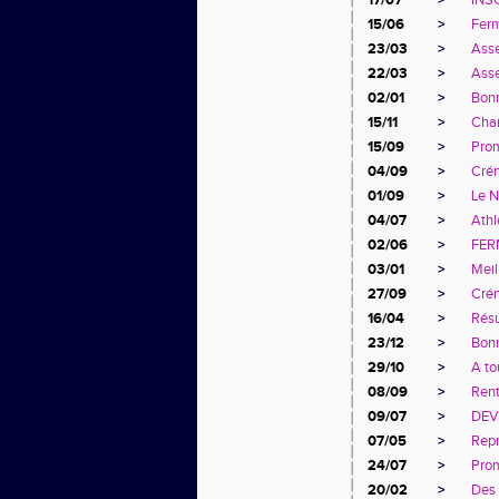
17/07
>
INS
15/06
>
Ferm
23/03
>
Ass
22/03
>
Ass
02/01
>
Bon
15/11
>
Cha
15/09
>
Pro
04/09
>
Crén
01/09
>
Le N
04/07
>
Athl
02/06
>
FER
03/01
>
Meil
27/09
>
Crén
16/04
>
Résu
23/12
>
Bonn
29/10
>
A to
08/09
>
Rent
09/07
>
DEV
07/05
>
Repr
24/07
>
Prom
20/02
>
Des 