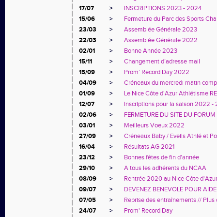
17/07
>
INSCRIPTIONS 2023 - 2024
15/06
>
Fermeture du Parc des Sports Char
23/03
>
Assemblée Générale 2023
22/03
>
Assemblée Générale 2022
02/01
>
Bonne Année 2023
15/11
>
Changement d’adresse mail
15/09
>
Prom’ Record Day 2022
04/09
>
Créneaux du mercredi matin comp
01/09
>
Le Nice Côte d'Azur Athlétisme 
12/07
>
Inscriptions pour la saison 2022 -
02/06
>
FERMETURE DU SITE DU FORUM
03/01
>
Meilleurs Voeux 2022
27/09
>
Créneaux Baby / Eveils Athlé et P
16/04
>
Résultats AG 2021
23/12
>
Bonnes fêtes de fin d'année
29/10
>
A tous les adhérents du NCAA
08/09
>
Rentrée 2020 au Nice Côte d'Azur
09/07
>
DEVENEZ BENEVOLE POUR AIDE
07/05
>
Reprise des entraînements // Plus d
24/07
>
Prom' Record Day