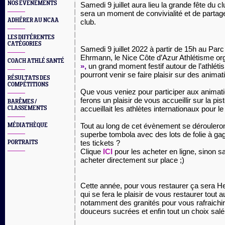
NOS EVÈNEMENTS
Samedi 9 juillet aura lieu la grande fête du c
sera un moment de convivialité et de partage
ADHÉRER AU NCAA
club.
LES DIFFÉRENTES
CATÉGORIES
Samedi 9 juillet 2022 à partir de 15h au Par
Ehrmann, le Nice Côte d’Azur Athlétisme o
COACH ATHLÉ SANTÉ
»,
un grand moment festif autour de l’athléti
pourront venir se faire plaisir sur des anima
RÉSULTATS DES
COMPÉTITIONS
Que vous veniez pour participer aux animat
ferons un plaisir de vous accueillir sur la pi
BARÊMES /
accueillait les athlètes internationaux pour l
CLASSEMENTS
Tout au long de cet évènement se dérouleront
MÉDIATHÈQUE
superbe tombola avec des lots de folie à ga
tes tickets ?
PORTRAITS
Clique
ICI
pour les acheter en ligne, sinon sa
acheter directement sur place ;)
Cette année, pour vous restaurer ça sera H
qui se fera le plaisir de vous restaurer tout 
notamment des granités pour vous rafraichi
douceurs sucrées et enfin tout un choix salé