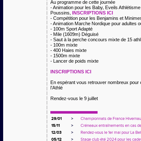
Au programme de cette journée
- Animation pour les Baby,
Eveils Athlétisme
Poussins,
INSCRIPTIONS ICI
- Compétition pour les Benjamins et Minime
- Animation Marche Nordique pour adultes o
- 100m Sport Adapté
- Mile (1609m) Déguisé
- Saut à la perche concours mixte de 15 ath
- 100m
mixte
- 400 Haies
mixte
- 1500m
mixte
- Lancer de poids mixte
INSCRIPTIONS ICI
En espérant vous retrouver nombreux pour c
l’Athlé
Rendez-vous le 9 juillet
29/01
>
Championnats de France Hivernaux 
15/11
>
Créneaux entraînements en cas de
12/03
>
Rendez-vous le 1er mai pour La Bel
05/12
>
Stage club été 2024 pour les cadet